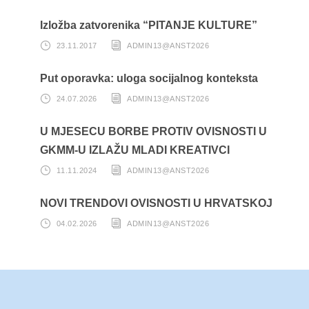
Izložba zatvorenika “PITANJE KULTURE”
23.11.2017
ADMIN13@ANST2026
Put oporavka: uloga socijalnog konteksta
24.07.2026
ADMIN13@ANST2026
U MJESECU BORBE PROTIV OVISNOSTI U
GKMM-U IZLAŽU MLADI KREATIVCI
11.11.2024
ADMIN13@ANST2026
NOVI TRENDOVI OVISNOSTI U HRVATSKOJ
04.02.2026
ADMIN13@ANST2026