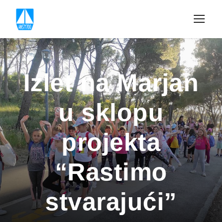
Izlet na Marjan
u sklopu
projekta
“Rastimo
stvarajući”