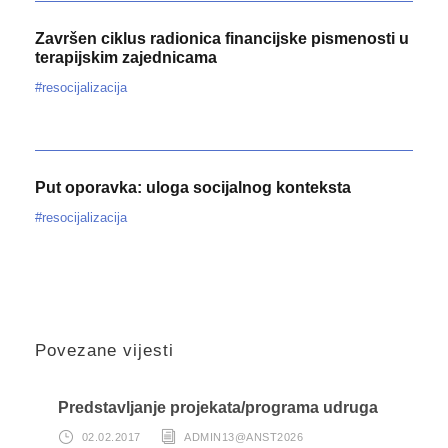
Završen ciklus radionica financijske pismenosti u
terapijskim zajednicama
#resocijalizacija
Put oporavka: uloga socijalnog konteksta
#resocijalizacija
Povezane vijesti
Predstavljanje projekata/programa udruga
02.02.2017
ADMIN13@ANST2026