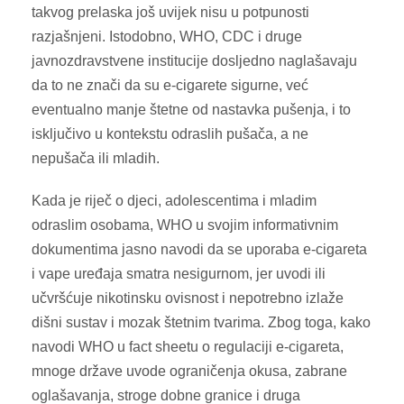
takvog prelaska još uvijek nisu u potpunosti
razjašnjeni. Istodobno, WHO, CDC i druge
javnozdravstvene institucije dosljedno naglašavaju
da to ne znači da su e-cigarete sigurne, već
eventualno manje štetne od nastavka pušenja, i to
isključivo u kontekstu odraslih pušača, a ne
nepušača ili mladih.
Kada je riječ o djeci, adolescentima i mladim
odraslim osobama, WHO u svojim informativnim
dokumentima jasno navodi da se uporaba e-cigareta
i vape uređaja smatra nesigurnom, jer uvodi ili
učvršćuje nikotinsku ovisnost i nepotrebno izlaže
dišni sustav i mozak štetnim tvarima. Zbog toga, kako
navodi WHO u fact sheetu o regulaciji e-cigareta,
mnoge države uvode ograničenja okusa, zabrane
oglašavanja, stroge dobne granice i druga