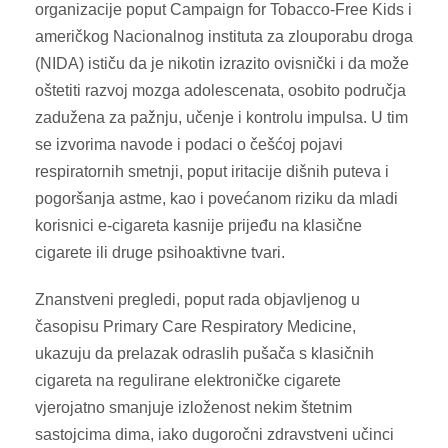
organizacije poput Campaign for Tobacco-Free Kids i
američkog Nacionalnog instituta za zlouporabu droga
(NIDA) ističu da je nikotin izrazito ovisnički i da može
oštetiti razvoj mozga adolescenata, osobito područja
zadužena za pažnju, učenje i kontrolu impulsa. U tim
se izvorima navode i podaci o češćoj pojavi
respiratornih smetnji, poput iritacije dišnih puteva i
pogoršanja astme, kao i povećanom riziku da mladi
korisnici e-cigareta kasnije prijeđu na klasične
cigarete ili druge psihoaktivne tvari.
Znanstveni pregledi, poput rada objavljenog u
časopisu Primary Care Respiratory Medicine,
ukazuju da prelazak odraslih pušača s klasičnih
cigareta na regulirane elektroničke cigarete
vjerojatno smanjuje izloženost nekim štetnim
sastojcima dima, iako dugoročni zdravstveni učinci