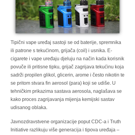
Tipični vape uređaj sastoji se od baterije, spremnika
ili patrone s tekućinom, grijača (coil) i usnika. E-
cigarete i vape uređaju djeluju na način kada korisnik
povuče ili pritisne tipku, grijač zagrijava tekućinu koja
sadrži propilen glikol, glicerin, arome i često nikotin te
se pritom stvara fin aerosol (para) koji se udiše.​ U
tehničkim prikazima sastava aerosola, naglašava se
kako proces zagrijavanja mijenja kemijski sastav
udisanog oblaka.
Javnozdravstvene organizacije poput CDC-a i Truth
Initiative razlikuju više generacija i tipova uređaja –