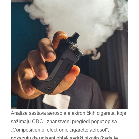
Analize sastava aerosola elektroničkih cigareta, koje
sažimaju CDC i znanstveni pregledi poput opisa
„Composition of electronic cigarette aerosol“,
pokazuju da udisani oblak sadrži nikotin (kada je