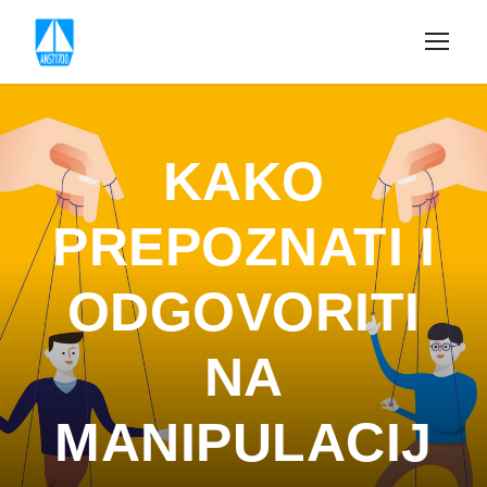
KAKO
PREPOZNATI I
ODGOVORITI
NA
MANIPULACIJ