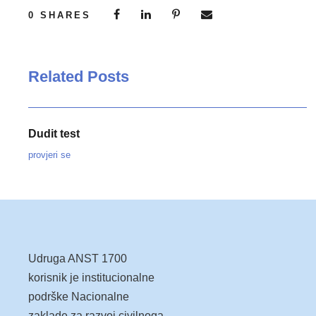
0
SHARES
Related Posts
Dudit test
provjeri se
Udruga ANST 1700
korisnik je institucionalne
podrške Nacionalne
zaklade za razvoj civilnoga