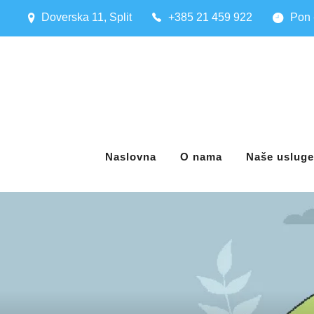
Doverska 11, Split
+385 21 459 922
Pon 
Naslovna
O nama
Naše usluge