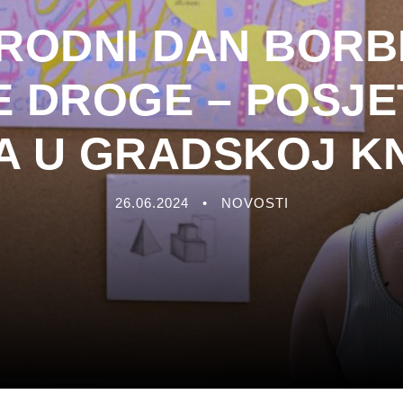
ODNI DAN BORB
 DROGE – POSJET
 U GRADSKOJ KN
26.06.2024
•
NOVOSTI