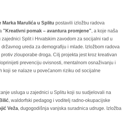
e Marka Marulića u Splitu
postavili izložbu radova
ta
”Kreativni pomak – avantura promjene”
, a koje naša
zajednici Split i Hrvatskim zavodom za socijalni rad u
eg državnog ureda za demografiju i mlade. Izložbom radova
protiv zlouporabe droga. Cilj projekta jest kroz kreativan
oprinijeti prevenciju ovisnosti, mentalnom osnaživanju i
 koji se nalaze u povećanom riziku od socijalne
anje usluga u zajednici u Splitu koji su sudjelovali na
Bilić
, waldorfski pedagog i voditelj radno-okupacijske
ojić Veža
, dugogodišnja vanjska suradnica udruge. Izložba