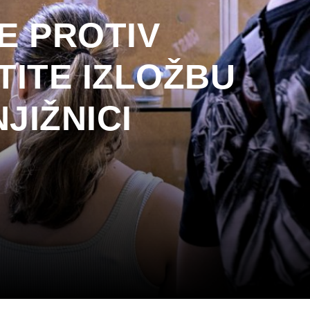
E PROTIV
ITE IZLOŽBU
JIŽNICI