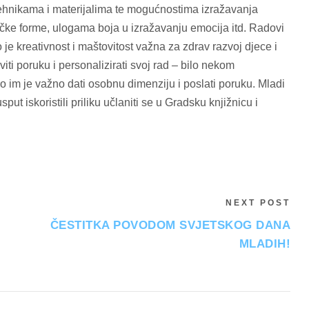
m tehnikama i materijalima te mogućnostima izražavanja
ničke forme, ulogama boja u izražavanju emocija itd. Radovi
je kreativnost i maštovitost važna za zdrav razvoj djece i
ti poruku i personalizirati svoj rad – bilo nekom
o im je važno dati osobnu dimenziju i poslati poruku. Mladi
sput iskoristili priliku učlaniti se u Gradsku knjižnicu i
NEXT POST
ČESTITKA POVODOM SVJETSKOG DANA
MLADIH!