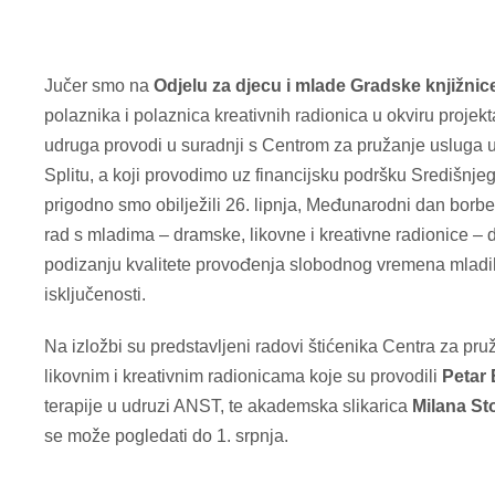
Jučer smo na
Odjelu za djecu i mlade Gradske knjižnic
polaznika i polaznica kreativnih radionica u okviru projek
udruga provodi u suradnji s Centrom za pružanje usluga u 
Splitu, a koji provodimo uz financijsku podršku Središnj
prigodno smo obilježili 26. lipnja, Međunarodni dan borbe 
rad s mladima – dramske, likovne i kreativne radionice – d
podizanju kvalitete provođenja slobodnog vremena mladih
isključenosti.
Na izložbi su predstavljeni radovi štićenika Centra za pruž
likovnim i kreativnim radionicama koje su provodili
Petar 
terapije u udruzi ANST, te akademska slikarica
Milana St
se može pogledati do 1. srpnja.