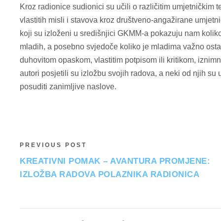
Kroz radionice sudionici su učili o različitim umjetnički
vlastitih misli i stavova kroz društveno-angažirane umjet
koji su izloženi u središnjici GKMM-a pokazuju nam koliko 
mladih, a posebno svjedoče koliko je mladima važno ostavi
duhovitom opaskom, vlastitim potpisom ili kritikom, iznimn
autori posjetili su izložbu svojih radova, a neki od njih su u
posuditi zanimljive naslove.
PREVIOUS POST
KREATIVNI POMAK – AVANTURA PROMJENE:
IZLOŽBA RADOVA POLAZNIKA RADIONICA