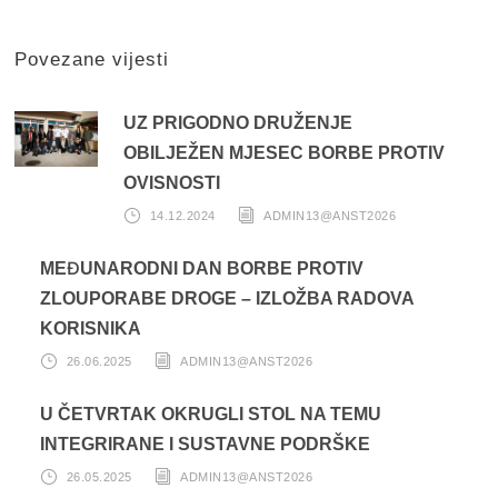
Povezane vijesti
UZ PRIGODNO DRUŽENJE
OBILJEŽEN MJESEC BORBE PROTIV
OVISNOSTI
14.12.2024
ADMIN13@ANST2026
MEĐUNARODNI DAN BORBE PROTIV
ZLOUPORABE DROGE – IZLOŽBA RADOVA
KORISNIKA
26.06.2025
ADMIN13@ANST2026
U ČETVRTAK OKRUGLI STOL NA TEMU
INTEGRIRANE I SUSTAVNE PODRŠKE
26.05.2025
ADMIN13@ANST2026