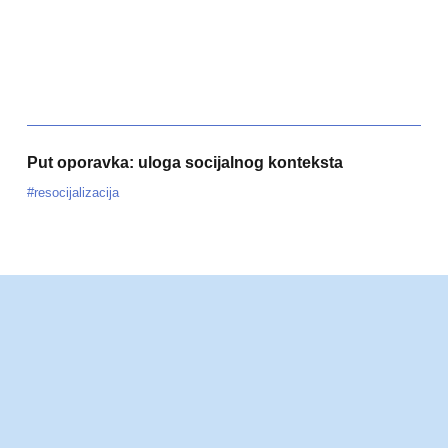
Put oporavka: uloga socijalnog konteksta
#resocijalizacija