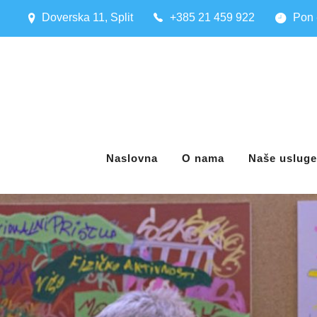
Doverska 11, Split
+385 21 459 922
Pon 
Naslovna
O nama
Naše usluge